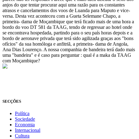
anjos do que tentar procurar aqui uma razão para os constantes
atrasos e cancelamentos dos voos de Luanda para Maputo e vice-
versa. Desta vez aconteceu com a Gueta Selemane Chapo, a
primeira- dama de Moçambique que terá ficado mais de uma hora a
bordo do voo DT 581 da TAAG, tendo de regressar ao hotel onde
se encontrava hospedada, partindo para o seu país horas depois e a
bordo de aeronave privada que terá sido agilizada graças aos "bons
ofícios" da sua homóloga e anfitriã, a primeira- dama de Angola,
Ana Dias Lourenço. A nossa companhia de bandeira terá dado mais
uma "bandeira" e é caso para perguntar : qual é a maka da TAAG
com Moçambique?
© Novo Jornal, 2026
Todos os direitos reservados
Fundado em 2008
SECÇÕES
Política
Sociedade
Economia
Internacional
Cultura