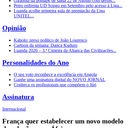
Girabola dá pontapé de saída 22 de Agosto com dérbis...
Petro enfrenta UD Songo em Setembro pelo acesso à Liga...
Luanda acolhe primeira gala de premiação da Liga
UNITEL...
Opinião
Kaholo: preso político de João Lourenço
Cartoon da semana: Dança Kuduro
Luanda 2026 – 3.ª Cimeira da Aliança das Civilizações...
Personalidades do Ano
O seu voto reconhece a excelência em Angola
Ganhe uma assinatura digital do NOVO JORNAL
Conheça os profissionais que compõem o Júri
Assinatura
Internacional
França quer estabelecer um novo modelo