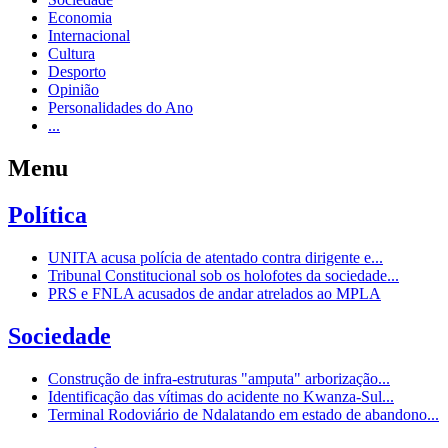
Economia
Internacional
Cultura
Desporto
Opinião
Personalidades do Ano
...
Menu
Política
UNITA acusa polícia de atentado contra dirigente e...
Tribunal Constitucional sob os holofotes da sociedade...
PRS e FNLA acusados de andar atrelados ao MPLA
Sociedade
Construção de infra-estruturas "amputa" arborização...
Identificação das vítimas do acidente no Kwanza-Sul...
Terminal Rodoviário de Ndalatando em estado de abandono...