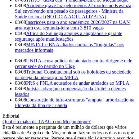
03/08
Acidente grave faz pelo menos 22 mortos no Kwanza
Sul envolvendo um pesado de passageiros - Ministra da
Saúde no local (NOTÍCIA ACTUALIZADA)
03/08
Inscrições para o ano académico 2026/2027 na UAN
arrancam esta segunda-feira com 3.810 vagas
04/08
África do Sul nega ataques a angolanos e garante
segurança após manifestações
03/08
MININT e BNA aliados contra as "kinguilas" nos
mercados informais
08/08
UNITA acusa polícia de atentado contra dirigente e de
cercar sede do partido no Uíge
08/08
Tribunal Constitucional sob os holofotes da sociedade
na peleja da liderança no MPLA
08/08
PRS e FNLA acusados de andar atrelados ao MPLA
08/08
Juristas advogam compensação da Unitel a clientes
lesados
08/08
Construção de infra-estruturas "amputa" arborização na
Floresta da Ilha de Luanda
Editorial
Qual é a maka da TAAG com Moçambique?
Esta é realmente a pergunta de um milhão de dólares que vários
cidadãos de Angola e de Moçambique fazem todos os dias mas que
parece não ter respostas. Parece que é mais fácil discutir o sexo dos