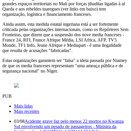
grandes espaços territoriais no Mali por forças jihaditas ligadas à al
Qaeda e aos rebeldes tuaregues (ver links em baixo) tem
organização, logística e financiamento franceses.
Ainda assim, esta medida estatal nigeriana está a ser fortemente
criticada pelas organizações internacionais, como os Repórteres Sem
Fronteiras, que dizem que a suspensão dos nove media franceses -
France 24, RFI, France Afrique Média, LSI Africa, AFP, TV5
Monde, TF1 Info, Jeune Afrique e Mediapart - é uma ilegalidade
que resulta de acusações "fabricadas".
Estas organizações garantem ser "falsa" a ideia passada por Niamey
de que os media franceses representam "uma ameaça pública e de
segurança nacional" no Níger.
PUB
Mais lidas
Mais recentes
03/08
Acidente grave faz pelo menos 22 mortos no Kwanza
Sul envolvendo um pesado de passageiros - Ministra da