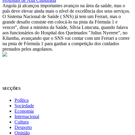
Hospitais de Alta Cilindrada
Angola já alcançou importantes avanços na área da saúde, mas o
país deve elevar ainda mais o nível de excelência dos seus serviços.
O Sistema Nacional de Saúde ( SNS) já tem um Ferrari, mas o
grande desafio consiste em colocá-lo na pista da Fórmula 1 e
vencer", disse a ministra da Saúde, Sílvia Lutucuta, quando falava
aos funcionários do Hospital dos Queimados "Julius Nyerere", no
Kilamba, avançando que o SNS vai contar com um Ferrari a correr
na pista de Fórmula 1 para ganhar a competição dos cuidados
prestados pelos angolanos.
© Novo Jornal, 2026
Todos os direitos reservados
Fundado em 2008
SECÇÕES
Política
Sociedade
Economia
Internacional
Cultura
Desporto
Opinião