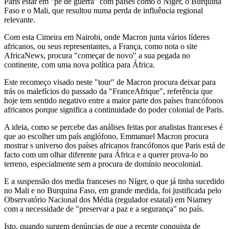
Paris estar em "pé de guerra" com países como o Níger, o Burquina
Faso e o Mali, que resultou numa perda de influência regional
relevante.
Com esta Cimeira em Nairobi, onde Macron junta vários líderes
africanos, ou seus representantes, a França, como nota o site
AfricaNews, procura "começar de novo" a sua pegada no
continente, com uma nova política para África.
Este recomeço visado neste "tour" de Macron procura deixar para
trás os malefícios do passado da "FranceAfrique", referência que
hoje tem sentido negativo entre a maior parte dos países francófonos
africanos porque significa a continuidade do poder colonial de Paris.
A ideia, como se percebe das análises feitas por analistas franceses é
que ao escolher um país anglófono, Emmanuel Macron procura
mostrar s universo dos países africanos francófonos que Paris está de
facto com um olhar diferente para África e a querer prova-lo no
terreno, especialmente sem a procura de domínio neocolonial.
E a suspensão dos media franceses no Níger, o que já tinha sucedido
no Mali e no Burquina Faso, em grande medida, foi justificada pelo
Observatório Nacional dos Média (regulador estatal) em Niamey
com a necessidade de "preservar a paz e a segurança" no país.
Isto, quando surgem denúncias de que a recente conquista de