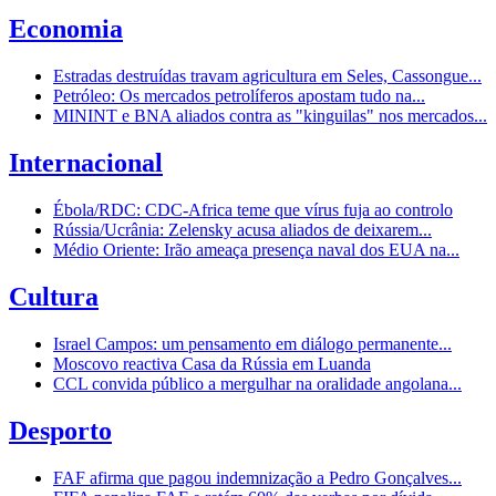
Economia
Estradas destruídas travam agricultura em Seles, Cassongue...
Petróleo: Os mercados petrolíferos apostam tudo na...
MININT e BNA aliados contra as "kinguilas" nos mercados...
Internacional
Ébola/RDC: CDC-Africa teme que vírus fuja ao controlo
Rússia/Ucrânia: Zelensky acusa aliados de deixarem...
Médio Oriente: Irão ameaça presença naval dos EUA na...
Cultura
Israel Campos: um pensamento em diálogo permanente...
Moscovo reactiva Casa da Rússia em Luanda
CCL convida público a mergulhar na oralidade angolana...
Desporto
FAF afirma que pagou indemnização a Pedro Gonçalves...