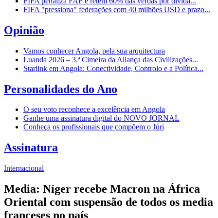
FIFA penaliza FAF e retém 60% das verbas por dívida...
FIFA "pressiona" federações com 40 milhões USD e prazo...
Opinião
Vamos conhecer Angola, pela sua arquitectura
Luanda 2026 – 3.ª Cimeira da Aliança das Civilizações...
Starlink em Angola: Conectividade, Controlo e a Política...
Personalidades do Ano
O seu voto reconhece a excelência em Angola
Ganhe uma assinatura digital do NOVO JORNAL
Conheça os profissionais que compõem o Júri
Assinatura
Internacional
Media: Níger recebe Macron na África
Oriental com suspensão de todos os media
franceses no país