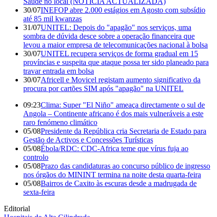
Saúde no local (NOTÍCIA ACTUALIZADA)
30/07
INEFOP abre 2.000 estágios em Agosto com subsídio
até 85 mil kwanzas
31/07
UNITEL: Depois do "apagão" nos serviços, uma
sombra de dúvida desce sobre a operação financeira que
levou a maior empresa de telecomunicações nacional à bolsa
30/07
UNITEL recupera serviços de forma gradual em 15
províncias e suspeita que ataque possa ter sido planeado para
travar entrada em bolsa
30/07
Africell e Movicel registam aumento significativo da
procura por cartões SIM após "apagão" na UNITEL
09:23
Clima: Super "El Niño" ameaça directamente o sul de
Angola – Continente africano é dos mais vulneráveis a este
raro fenómeno climático
05/08
Presidente da República cria Secretaria de Estado para
Gestão de Activos e Concessões Turísticas
05/08
Ébola/RDC: CDC-Africa teme que vírus fuja ao
controlo
05/08
Prazo das candidaturas ao concurso público de ingresso
nos órgãos do MININT termina na noite desta quarta-feira
05/08
Bairros de Caxito às escuras desde a madrugada de
sexta-feira
Editorial