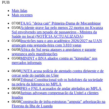
PUB
Mais lidas
Mais recentes
07/08
TAAG "deixa cair" Primeira-Dama de Moçambique
03/08
Acidente grave faz pelo menos 22 mortos no Kwanza
Sul envolvendo um pesado de passageiros - Ministra da
Saúde no local (NOTÍCIA ACTUALIZADA)
03/08
Inscrições para o ano académico 2026/2027 na UAN
arrancam esta segunda-feira com 3.810 vagas
04/08
África do Sul nega ataques a angolanos e garante
segurança após manifestações
03/08
MININT e BNA aliados contra as "kinguilas" nos
mercados informais
08/08
UNITA acusa polícia de atentado contra dirigente e de
cercar sede do partido no Uíge
08/08
Tribunal Constitucional sob os holofotes da sociedade
na peleja da liderança no MPLA
08/08
PRS e FNLA acusados de andar atrelados ao MPLA
08/08
Juristas advogam compensação da Unitel a clientes
lesados
08/08
Construção de infra-estruturas "amputa" arborização na
Floresta da Ilha de Luanda