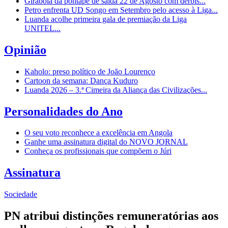
Girabola dá pontapé de saída 22 de Agosto com dérbis...
Petro enfrenta UD Songo em Setembro pelo acesso à Liga...
Luanda acolhe primeira gala de premiação da Liga
UNITEL...
Opinião
Kaholo: preso político de João Lourenço
Cartoon da semana: Dança Kuduro
Luanda 2026 – 3.ª Cimeira da Aliança das Civilizações...
Personalidades do Ano
O seu voto reconhece a excelência em Angola
Ganhe uma assinatura digital do NOVO JORNAL
Conheça os profissionais que compõem o Júri
Assinatura
Sociedade
PN atribui distinções remuneratórias aos