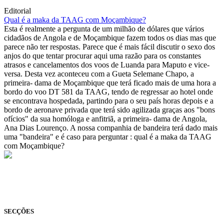
Editorial
Qual é a maka da TAAG com Moçambique?
Esta é realmente a pergunta de um milhão de dólares que vários
cidadãos de Angola e de Moçambique fazem todos os dias mas que
parece não ter respostas. Parece que é mais fácil discutir o sexo dos
anjos do que tentar procurar aqui uma razão para os constantes
atrasos e cancelamentos dos voos de Luanda para Maputo e vice-
versa. Desta vez aconteceu com a Gueta Selemane Chapo, a
primeira- dama de Moçambique que terá ficado mais de uma hora a
bordo do voo DT 581 da TAAG, tendo de regressar ao hotel onde
se encontrava hospedada, partindo para o seu país horas depois e a
bordo de aeronave privada que terá sido agilizada graças aos "bons
ofícios" da sua homóloga e anfitriã, a primeira- dama de Angola,
Ana Dias Lourenço. A nossa companhia de bandeira terá dado mais
uma "bandeira" e é caso para perguntar : qual é a maka da TAAG
com Moçambique?
© Novo Jornal, 2026
Todos os direitos reservados
Fundado em 2008
SECÇÕES