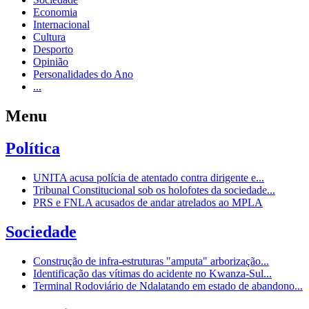
Economia
Internacional
Cultura
Desporto
Opinião
Personalidades do Ano
...
Menu
Política
UNITA acusa polícia de atentado contra dirigente e...
Tribunal Constitucional sob os holofotes da sociedade...
PRS e FNLA acusados de andar atrelados ao MPLA
Sociedade
Construção de infra-estruturas "amputa" arborização...
Identificação das vítimas do acidente no Kwanza-Sul...
Terminal Rodoviário de Ndalatando em estado de abandono...