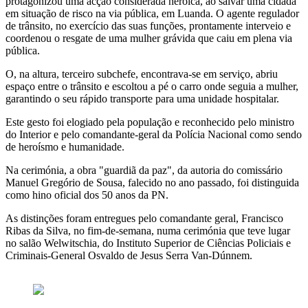
protagonizou uma acção considerada heróica, ao salvar uma cidadã
em situação de risco na via pública, em Luanda. O agente regulador
de trânsito, no exercício das suas funções, prontamente interveio e
coordenou o resgate de uma mulher grávida que caiu em plena via
pública.
O, na altura, terceiro subchefe, encontrava-se em serviço, abriu
espaço entre o trânsito e escoltou a pé o carro onde seguia a mulher,
garantindo o seu rápido transporte para uma unidade hospitalar.
Este gesto foi elogiado pela população e reconhecido pelo ministro
do Interior e pelo comandante-geral da Polícia Nacional como sendo
de heroísmo e humanidade.
Na cerimónia, a obra "guardiã da paz", da autoria do comissário
Manuel Gregório de Sousa, falecido no ano passado, foi distinguida
como hino oficial dos 50 anos da PN.
As distinções foram entregues pelo comandante geral, Francisco
Ribas da Silva, no fim-de-semana, numa cerimónia que teve lugar
no salão Welwitschia, do Instituto Superior de Ciências Policiais e
Criminais-General Osvaldo de Jesus Serra Van-Dúnnem.