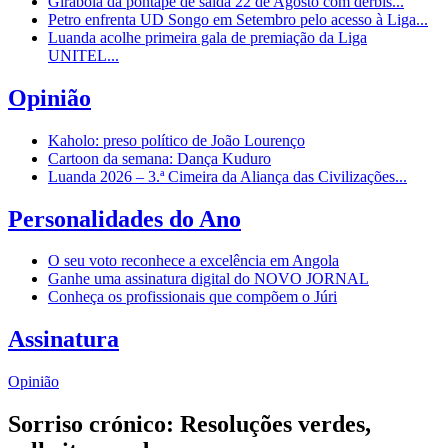
Girabola dá pontapé de saída 22 de Agosto com dérbis...
Petro enfrenta UD Songo em Setembro pelo acesso à Liga...
Luanda acolhe primeira gala de premiação da Liga
UNITEL...
Opinião
Kaholo: preso político de João Lourenço
Cartoon da semana: Dança Kuduro
Luanda 2026 – 3.ª Cimeira da Aliança das Civilizações...
Personalidades do Ano
O seu voto reconhece a excelência em Angola
Ganhe uma assinatura digital do NOVO JORNAL
Conheça os profissionais que compõem o Júri
Assinatura
Opinião
Sorriso crónico: Resoluções verdes,