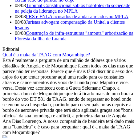
08/08
Tribunal Constitucional sob os holofotes da sociedade
na peleja da liderança no MPLA
08/08
PRS e FNLA acusados de andar atrelados ao MPLA
08/08
Juristas advogam compensação da Unitel a clientes
lesados
08/08
Construção de infra-estruturas "amputa" arborização na
Floresta da Ilha de Luanda
Editorial
Qual é a maka da TAAG com Moçambique?
Esta é realmente a pergunta de um milhão de dólares que vários
cidadãos de Angola e de Moçambique fazem todos os dias mas que
parece não ter respostas. Parece que é mais fácil discutir o sexo dos
anjos do que tentar procurar aqui uma razão para os constantes
atrasos e cancelamentos dos voos de Luanda para Maputo e vice-
versa. Desta vez aconteceu com a Gueta Selemane Chapo, a
primeira- dama de Moçambique que terá ficado mais de uma hora a
bordo do voo DT 581 da TAAG, tendo de regressar ao hotel onde
se encontrava hospedada, partindo para o seu país horas depois e a
bordo de aeronave privada que terá sido agilizada graças aos "bons
ofícios" da sua homóloga e anfitriã, a primeira- dama de Angola,
Ana Dias Lourenço. A nossa companhia de bandeira terá dado mais
uma "bandeira" e é caso para perguntar : qual é a maka da TAAG
com Moçambique?