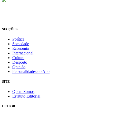
© Novo Jornal, 2026
Todos os direitos reservados
Fundado em 2008
SECÇÕES
Política
Sociedade
Economia
Internacional
Cultura
Desporto
Opinião
Personalidades do Ano
SITE
Quem Somos
Estatuto Editorial
LEITOR