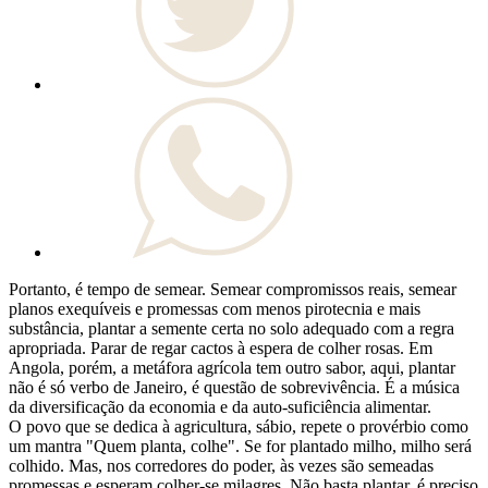
Portanto, é tempo de semear. Semear compromissos reais, semear
planos exequíveis e promessas com menos pirotecnia e mais
substância, plantar a semente certa no solo adequado com a regra
apropriada. Parar de regar cactos à espera de colher rosas. Em
Angola, porém, a metáfora agrícola tem outro sabor, aqui, plantar
não é só verbo de Janeiro, é questão de sobrevivência. É a música
da diversificação da economia e da auto-suficiência alimentar.
O povo que se dedica à agricultura, sábio, repete o provérbio como
um mantra "Quem planta, colhe". Se for plantado milho, milho será
colhido. Mas, nos corredores do poder, às vezes são semeadas
promessas e esperam colher-se milagres. Não basta plantar, é preciso