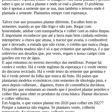
saber o que se está a plantar e onde se está a plantar. O problema
não é apenas a semente que se usa, mas também o terreno onde é
plantada a semente. Plantamos sempre com esperança.
Talvez este ano possamos plantar diferente. Escolher bem as
sementes, usando as que dão trigo e não joio. Regar com
honestidade, adubar com transparência e colher com as mãos limpas.
É importante reconhecer que até a lavra mais bem cuidada enfrenta
intempéries: a chuva que atrasa, o tractor que avaria, o combustível
que é desviado, a estrada que não existe, o crédito que nunca chega.
Uma colheita madura não é só a que evitamos que apodreça, é a que
sobrevive aos desafios que, por vezes, regam o nosso campo com
gasóleo em vez de água.
E aqui entramos no terreno movediço das metáforas. Porque há
verdes e verdes. Há o verde ingénuo da esperança e o verde eterno
do discurso reciclado. Há o verde tenro da semente que germina e
há o verde perene da folha que nunca dá fruto. Há países que
plantaram modelos económicos com sementes de ideologia pura, e
anos depois colheram... digamos, frutos de consistência duvidosa.
Há países que ensinaram ao mundo que é possível plantar petróleo e
colher filas para obter os produtos da cesta básica. Plantar discursos
e colher silêncios.
Em Angola, o que vamos plantar em 2026 para colher em 2027?
Porque a natureza não engana. Se plantares vento, colherás
tempestade. Se plantares areia, colherás poeira.