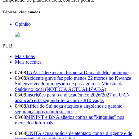
Tópicos relacionados
Opinião
PUB
Mais lidas
Mais recentes
07/08
TAAG "deixa cair" Primeira-Dama de Moçambique
03/08
Acidente grave faz pelo menos 22 mortos no Kwanza
Sul envolvendo um pesado de passageiros - Ministra da
Saúde no local (NOTÍCIA ACTUALIZADA)
03/08
Inscrições para o ano académico 2026/2027 na UAN
arrancam esta segunda-feira com 3.810 vagas
04/08
África do Sul nega ataques a angolanos e garante
segurança após manifestações
03/08
MININT e BNA aliados contra as "kinguilas" nos
mercados informais
08/08
UNITA acusa polícia de atentado contra dirigente e de
cercar sede do partido no Uíge