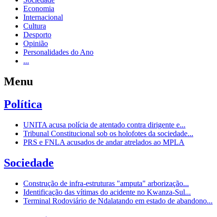
Economia
Internacional
Cultura
Desporto
Opinião
Personalidades do Ano
...
Menu
Política
UNITA acusa polícia de atentado contra dirigente e...
Tribunal Constitucional sob os holofotes da sociedade...
PRS e FNLA acusados de andar atrelados ao MPLA
Sociedade
Construção de infra-estruturas "amputa" arborização...
Identificação das vítimas do acidente no Kwanza-Sul...
Terminal Rodoviário de Ndalatando em estado de abandono...