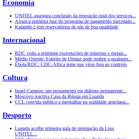
Economia
UNITEL assegura conclusão da reposição total dos serviços...
Arranca primeira fase do programa de pagamento parcelado...
Katambi-2 tem reservatórios de gás de boa qualidade
Internacional
RDC volta a restringir exportações de minerais e metais...
Médio Oriente: Estreito de Ormuz pode reabrir a qualquer...
Ébola/RDC: CDC-Africa teme que vírus fuja ao controlo
Cultura
Israel Campos: um pensamento em diálogo permanente...
Moscovo reactiva Casa da Rússia em Luanda
CCL convida público a mergulhar na oralidade angolana...
Desporto
Luanda acolhe primeira gala de premiação da Liga
UNITEL...