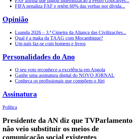
FAF afirma que pagou indemnização a Pedro Gonçalves...
FIFA penaliza FAF e retém 60% das verbas por dívida...
Opinião
Luanda 2026 – 3.ª Cimeira da Aliança das Civilizações...
Qual é a maka da TAAG com Moçambique?
Um país faz-se com homens e livros
Personalidades do Ano
O seu voto reconhece a excelência em Angola
Ganhe uma assinatura digital do NOVO JORNAL
Conheça os profissionais que compõem o Júri
Assinatura
Política
Presidente da AN diz que TVParlamento
não veio substituir os meios de
comunicação social existentes