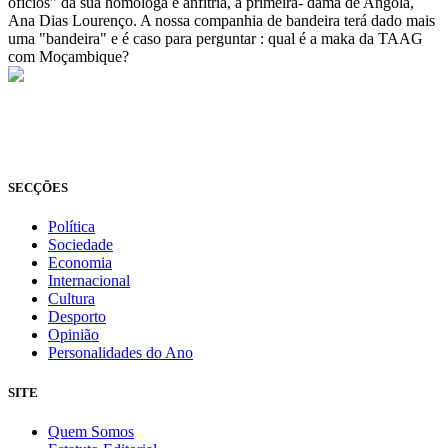
ofícios" da sua homóloga e anfitriã, a primeira- dama de Angola,
Ana Dias Lourenço. A nossa companhia de bandeira terá dado mais
uma "bandeira" e é caso para perguntar : qual é a maka da TAAG
com Moçambique?
© Novo Jornal, 2026
Todos os direitos reservados
Fundado em 2008
SECÇÕES
Política
Sociedade
Economia
Internacional
Cultura
Desporto
Opinião
Personalidades do Ano
SITE
Quem Somos