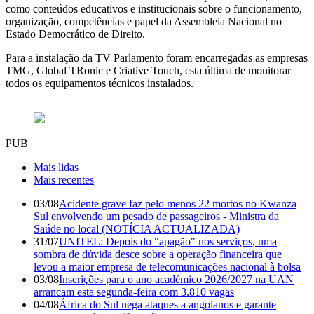
como conteúdos educativos e institucionais sobre o funcionamento,
organização, competências e papel da Assembleia Nacional no
Estado Democrático de Direito.
Para a instalação da TV Parlamento foram encarregadas as empresas
TMG, Global TRonic e Criative Touch, esta última de monitorar
todos os equipamentos técnicos instalados.
PUB
Mais lidas
Mais recentes
03/08
Acidente grave faz pelo menos 22 mortos no Kwanza
Sul envolvendo um pesado de passageiros - Ministra da
Saúde no local (NOTÍCIA ACTUALIZADA)
31/07
UNITEL: Depois do "apagão" nos serviços, uma
sombra de dúvida desce sobre a operação financeira que
levou a maior empresa de telecomunicações nacional à bolsa
03/08
Inscrições para o ano académico 2026/2027 na UAN
arrancam esta segunda-feira com 3.810 vagas
04/08
África do Sul nega ataques a angolanos e garante