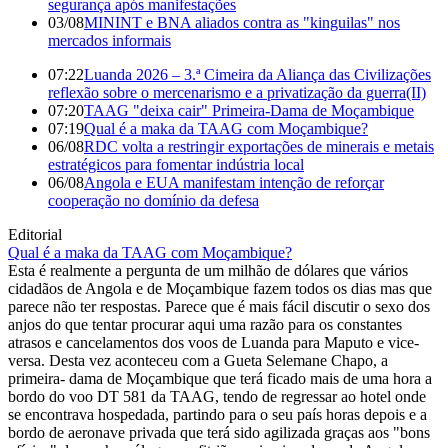
segurança após manifestações
03/08
MININT e BNA aliados contra as "kinguilas" nos
mercados informais
07:22
Luanda 2026 – 3.ª Cimeira da Aliança das Civilizações
reflexão sobre o mercenarismo e a privatização da guerra(II)
07:20
TAAG "deixa cair" Primeira-Dama de Moçambique
07:19
Qual é a maka da TAAG com Moçambique?
06/08
RDC volta a restringir exportações de minerais e metais
estratégicos para fomentar indústria local
06/08
Angola e EUA manifestam intenção de reforçar
cooperação no domínio da defesa
Editorial
Qual é a maka da TAAG com Moçambique?
Esta é realmente a pergunta de um milhão de dólares que vários
cidadãos de Angola e de Moçambique fazem todos os dias mas que
parece não ter respostas. Parece que é mais fácil discutir o sexo dos
anjos do que tentar procurar aqui uma razão para os constantes
atrasos e cancelamentos dos voos de Luanda para Maputo e vice-
versa. Desta vez aconteceu com a Gueta Selemane Chapo, a
primeira- dama de Moçambique que terá ficado mais de uma hora a
bordo do voo DT 581 da TAAG, tendo de regressar ao hotel onde
se encontrava hospedada, partindo para o seu país horas depois e a
bordo de aeronave privada que terá sido agilizada graças aos "bons