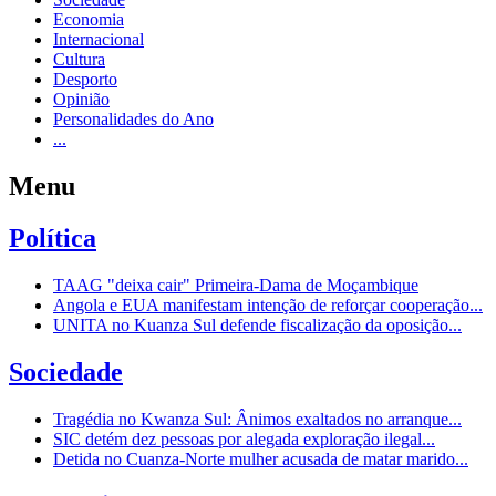
Economia
Internacional
Cultura
Desporto
Opinião
Personalidades do Ano
...
Menu
Política
TAAG "deixa cair" Primeira-Dama de Moçambique
Angola e EUA manifestam intenção de reforçar cooperação...
UNITA no Kuanza Sul defende fiscalização da oposição...
Sociedade
Tragédia no Kwanza Sul: Ânimos exaltados no arranque...
SIC detém dez pessoas por alegada exploração ilegal...
Detida no Cuanza-Norte mulher acusada de matar marido...