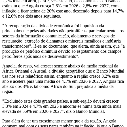
2,7% feita em abril, para 2,3% este ano, os economistas do Banco
estimam que Angola cresça 2,6% em 2026 e 2,8% em 2027, com a
inflação a ficar acima de 20% este ano, descendo depois para 14,7%
e 12,6% nos dois anos seguintes.
"A recuperação da atividade económica foi impulsionada
principalmente pelas atividades não petrolíferas, particularmente nos
setores da informação e comunicação, alojamento e serviços de
restauração, extração de diamantes e minerais metálicos e indústria
transformadora", lê-se no documento, que alerta, ainda assim, que "a
produção de petróleo diminuiu devido ao esgotamento dos campos
petrolíferos após anos de desinvestimento".
Angola, de resto, vai crescer sempre abaixo da média regional da
África Oriental e Austral, a divisão geográfica que o Banco Mundial
usa nos seus relatórios; assim, enquanto a região cresce 3,2% este
ano e acelera para uma média de 4,1% em 2026 e 2027, Angola fica
abaixo dos 3% e, tal como África do Sul, prejudica a média da
região.
"Excluindo estes dois grandes países, a sub-região deverá crescer
3,3% em 2024 e 4,7% em 2025 e ancorar-se numa taxa ainda mais
elevada de 5,9% em 2026 e 2027", diz o Banco Mundial.
Para além de ter um crescimento menor que a da região, Angola
compara mal com os seus pares também na inflação, já que o Banco