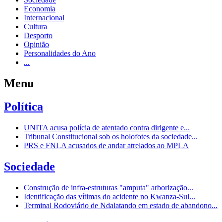
Economia
Internacional
Cultura
Desporto
Opinião
Personalidades do Ano
...
Menu
Política
UNITA acusa polícia de atentado contra dirigente e...
Tribunal Constitucional sob os holofotes da sociedade...
PRS e FNLA acusados de andar atrelados ao MPLA
Sociedade
Construção de infra-estruturas "amputa" arborização...
Identificação das vítimas do acidente no Kwanza-Sul...
Terminal Rodoviário de Ndalatando em estado de abandono...