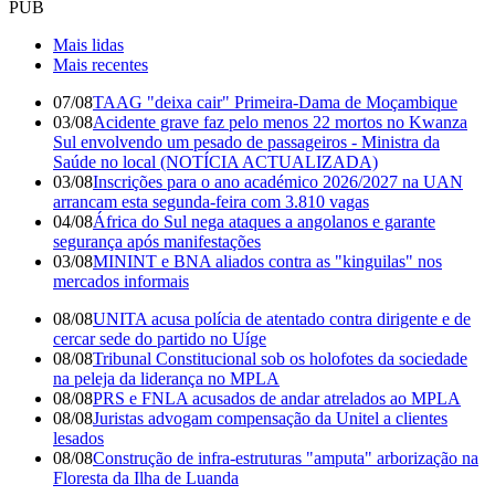
PUB
Mais lidas
Mais recentes
07/08
TAAG "deixa cair" Primeira-Dama de Moçambique
03/08
Acidente grave faz pelo menos 22 mortos no Kwanza
Sul envolvendo um pesado de passageiros - Ministra da
Saúde no local (NOTÍCIA ACTUALIZADA)
03/08
Inscrições para o ano académico 2026/2027 na UAN
arrancam esta segunda-feira com 3.810 vagas
04/08
África do Sul nega ataques a angolanos e garante
segurança após manifestações
03/08
MININT e BNA aliados contra as "kinguilas" nos
mercados informais
08/08
UNITA acusa polícia de atentado contra dirigente e de
cercar sede do partido no Uíge
08/08
Tribunal Constitucional sob os holofotes da sociedade
na peleja da liderança no MPLA
08/08
PRS e FNLA acusados de andar atrelados ao MPLA
08/08
Juristas advogam compensação da Unitel a clientes
lesados
08/08
Construção de infra-estruturas "amputa" arborização na
Floresta da Ilha de Luanda