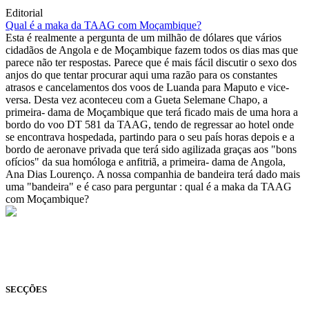
Editorial
Qual é a maka da TAAG com Moçambique?
Esta é realmente a pergunta de um milhão de dólares que vários
cidadãos de Angola e de Moçambique fazem todos os dias mas que
parece não ter respostas. Parece que é mais fácil discutir o sexo dos
anjos do que tentar procurar aqui uma razão para os constantes
atrasos e cancelamentos dos voos de Luanda para Maputo e vice-
versa. Desta vez aconteceu com a Gueta Selemane Chapo, a
primeira- dama de Moçambique que terá ficado mais de uma hora a
bordo do voo DT 581 da TAAG, tendo de regressar ao hotel onde
se encontrava hospedada, partindo para o seu país horas depois e a
bordo de aeronave privada que terá sido agilizada graças aos "bons
ofícios" da sua homóloga e anfitriã, a primeira- dama de Angola,
Ana Dias Lourenço. A nossa companhia de bandeira terá dado mais
uma "bandeira" e é caso para perguntar : qual é a maka da TAAG
com Moçambique?
© Novo Jornal, 2026
Todos os direitos reservados
Fundado em 2008
SECÇÕES