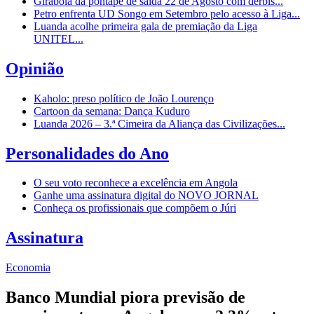
Girabola dá pontapé de saída 22 de Agosto com dérbis...
Petro enfrenta UD Songo em Setembro pelo acesso à Liga...
Luanda acolhe primeira gala de premiação da Liga
UNITEL...
Opinião
Kaholo: preso político de João Lourenço
Cartoon da semana: Dança Kuduro
Luanda 2026 – 3.ª Cimeira da Aliança das Civilizações...
Personalidades do Ano
O seu voto reconhece a excelência em Angola
Ganhe uma assinatura digital do NOVO JORNAL
Conheça os profissionais que compõem o Júri
Assinatura
Economia
Banco Mundial piora previsão de