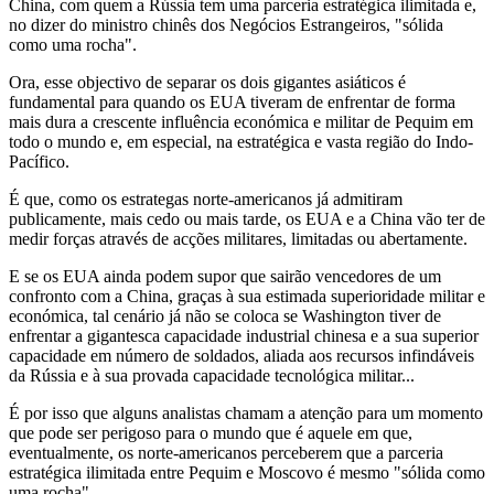
China, com quem a Rússia tem uma parceria estratégica ilimitada e,
no dizer do ministro chinês dos Negócios Estrangeiros, "sólida
como uma rocha".
Ora, esse objectivo de separar os dois gigantes asiáticos é
fundamental para quando os EUA tiveram de enfrentar de forma
mais dura a crescente influência económica e militar de Pequim em
todo o mundo e, em especial, na estratégica e vasta região do Indo-
Pacífico.
É que, como os estrategas norte-americanos já admitiram
publicamente, mais cedo ou mais tarde, os EUA e a China vão ter de
medir forças através de acções militares, limitadas ou abertamente.
E se os EUA ainda podem supor que sairão vencedores de um
confronto com a China, graças à sua estimada superioridade militar e
económica, tal cenário já não se coloca se Washington tiver de
enfrentar a gigantesca capacidade industrial chinesa e a sua superior
capacidade em número de soldados, aliada aos recursos infindáveis
da Rússia e à sua provada capacidade tecnológica militar...
É por isso que alguns analistas chamam a atenção para um momento
que pode ser perigoso para o mundo que é aquele em que,
eventualmente, os norte-americanos perceberem que a parceria
estratégica ilimitada entre Pequim e Moscovo é mesmo "sólida como
uma rocha".