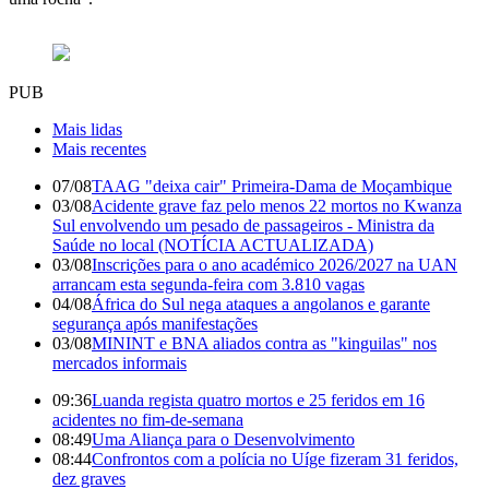
PUB
Mais lidas
Mais recentes
07/08
TAAG "deixa cair" Primeira-Dama de Moçambique
03/08
Acidente grave faz pelo menos 22 mortos no Kwanza
Sul envolvendo um pesado de passageiros - Ministra da
Saúde no local (NOTÍCIA ACTUALIZADA)
03/08
Inscrições para o ano académico 2026/2027 na UAN
arrancam esta segunda-feira com 3.810 vagas
04/08
África do Sul nega ataques a angolanos e garante
segurança após manifestações
03/08
MININT e BNA aliados contra as "kinguilas" nos
mercados informais
09:36
Luanda regista quatro mortos e 25 feridos em 16
acidentes no fim-de-semana
08:49
Uma Aliança para o Desenvolvimento
08:44
Confrontos com a polícia no Uíge fizeram 31 feridos,
dez graves