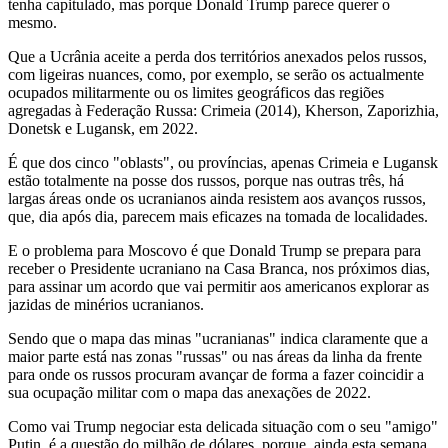
tenha capitulado, mas porque Donald Trump parece querer o
mesmo.
Que a Ucrânia aceite a perda dos territórios anexados pelos russos,
com ligeiras nuances, como, por exemplo, se serão os actualmente
ocupados militarmente ou os limites geográficos das regiões
agregadas à Federação Russa: Crimeia (2014), Kherson, Zaporizhia,
Donetsk e Lugansk, em 2022.
É que dos cinco "oblasts", ou províncias, apenas Crimeia e Lugansk
estão totalmente na posse dos russos, porque nas outras três, há
largas áreas onde os ucranianos ainda resistem aos avanços russos,
que, dia após dia, parecem mais eficazes na tomada de localidades.
E o problema para Moscovo é que Donald Trump se prepara para
receber o Presidente ucraniano na Casa Branca, nos próximos dias,
para assinar um acordo que vai permitir aos americanos explorar as
jazidas de minérios ucranianos.
Sendo que o mapa das minas "ucranianas" indica claramente que a
maior parte está nas zonas "russas" ou nas áreas da linha da frente
para onde os russos procuram avançar de forma a fazer coincidir a
sua ocupação militar com o mapa das anexações de 2022.
Como vai Trump negociar esta delicada situação com o seu "amigo"
Putin, é a questão do milhão de dólares, porque, ainda esta semana,