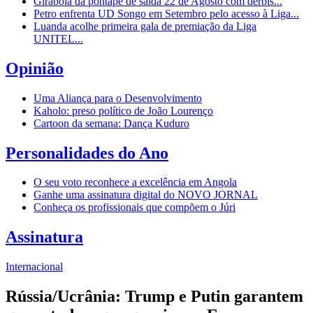
Girabola dá pontapé de saída 22 de Agosto com dérbis...
Petro enfrenta UD Songo em Setembro pelo acesso à Liga...
Luanda acolhe primeira gala de premiação da Liga
UNITEL...
Opinião
Uma Aliança para o Desenvolvimento
Kaholo: preso político de João Lourenço
Cartoon da semana: Dança Kuduro
Personalidades do Ano
O seu voto reconhece a excelência em Angola
Ganhe uma assinatura digital do NOVO JORNAL
Conheça os profissionais que compõem o Júri
Assinatura
Internacional
Rússia/Ucrânia: Trump e Putin garantem