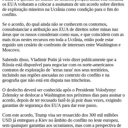
os EUA voltaram a colocar a assinatura de um acordo sobre direitos
de exploração mineiros na Ucrânia como condição para o fim do
conflito.
Se o acordo, do qual ainda não se conhecem os contornos,
consubstanciar a atribuição aos EUA de direitos sobre minas nas
áreas que os russos consideram como suas, e que coincidem com as
mais ricas nestes recursos em toda a Ucrânia, então pode estar
erguido um cenário de confronto de interesses entre Washington e
Moscovo.
Sabendo disso, Vladimir Putin já veio dizer publicamente que a
Rússia está disponível para negociar com os norte-americanos
contratos de exploração de `terras raras' nos seus territórios,
incluindo nas regiões anexadas no contexto do conflito e na
geografia que não está em disputa nas trincheiras.
O desfecho deverá ser conhecida após o Presidente Volodymyr
Zelensky se deslocar a Washington nos próximos dias para assinar o
acordo, depois de ter recusado fazê-lo já poir duas vezes, exigindo
garantias de segurança dos EUA para dar esse passo.
Com este acordo, Trump visa ser ressarcido dos 300 mil milhões
USD já entregues a Kiev no âmbito do conflito no leste europeu,
sem quaisquer garantias aos ucranianos, mas com a perspectiva de