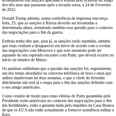
levantamento das sanções aplicadas à Rússia pelo ocidente ao longo
dos três anos que passaram após a invasão russa, a 24 de Fevereiro
de 2022.
Donald Trump admitiu, numa conferência de imprensa esta terça-
feira, 25, que as sanções à Rússia deverão ser levantadas a
determinada altura, remetendo também essa questão para o contexto
das negociações para o fim da guerra.
Embota tenha dito que, para já, as sanções serão mantidas, admitiu
que estas venham a desaparecer em breve de acordo com o evoluir
das negociações com Moscovo e que esse momento pode ser
aquando do seu esperado encontro com Putin, que deverá ocorrer no
início ou meados de Março.
Os analistas sublinham que a questão das sanções foi, seguramente,
um dos temas abordados na conversa telefónica de hora e meia que
ambos mantiveram há duas semanas, e que o chefe do Kremlin
dificilmente não terá já o mapa para o fim das sanções definido com
o seu amigo americano.
Como cenário de fundo para estas vitórias de Putin garantidas pelo
Presidente norte-americano no contexto das negociações para o fim
das hostilidades, estão a garantia dada pelo inquilino da Casa Branca
de que os EUA não estão actualmente a fornecer assistência militar a
Kiev.