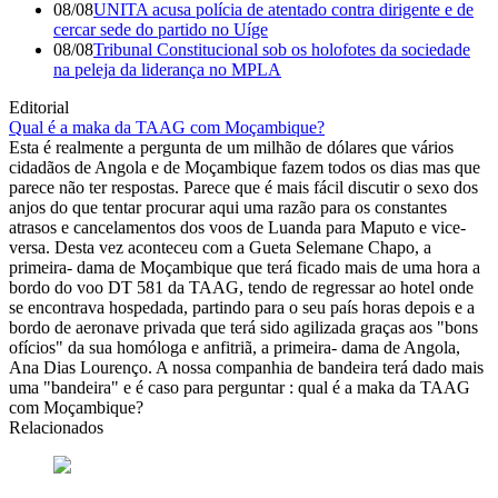
08/08
UNITA acusa polícia de atentado contra dirigente e de
cercar sede do partido no Uíge
08/08
Tribunal Constitucional sob os holofotes da sociedade
na peleja da liderança no MPLA
Editorial
Qual é a maka da TAAG com Moçambique?
Esta é realmente a pergunta de um milhão de dólares que vários
cidadãos de Angola e de Moçambique fazem todos os dias mas que
parece não ter respostas. Parece que é mais fácil discutir o sexo dos
anjos do que tentar procurar aqui uma razão para os constantes
atrasos e cancelamentos dos voos de Luanda para Maputo e vice-
versa. Desta vez aconteceu com a Gueta Selemane Chapo, a
primeira- dama de Moçambique que terá ficado mais de uma hora a
bordo do voo DT 581 da TAAG, tendo de regressar ao hotel onde
se encontrava hospedada, partindo para o seu país horas depois e a
bordo de aeronave privada que terá sido agilizada graças aos "bons
ofícios" da sua homóloga e anfitriã, a primeira- dama de Angola,
Ana Dias Lourenço. A nossa companhia de bandeira terá dado mais
uma "bandeira" e é caso para perguntar : qual é a maka da TAAG
com Moçambique?
Relacionados