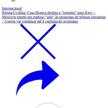
Internacional
Rússia/Ucrânia: Casa Branca desliga a "torneira" para Kiev –
Moscovo repete um ruidoso "não" às propostas de tréguas europeias
– Guerra vai continuar até à capitulação ucraniana