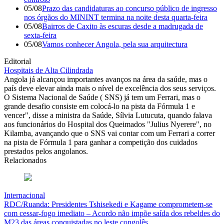
05/08
Prazo das candidaturas ao concurso público de ingresso
nos órgãos do MININT termina na noite desta quarta-feira
05/08
Bairros de Caxito às escuras desde a madrugada de
sexta-feira
05/08
Vamos conhecer Angola, pela sua arquitectura
Editorial
Hospitais de Alta Cilindrada
Angola já alcançou importantes avanços na área da saúde, mas o
país deve elevar ainda mais o nível de excelência dos seus serviços.
O Sistema Nacional de Saúde ( SNS) já tem um Ferrari, mas o
grande desafio consiste em colocá-lo na pista da Fórmula 1 e
vencer", disse a ministra da Saúde, Sílvia Lutucuta, quando falava
aos funcionários do Hospital dos Queimados "Julius Nyerere", no
Kilamba, avançando que o SNS vai contar com um Ferrari a correr
na pista de Fórmula 1 para ganhar a competição dos cuidados
prestados pelos angolanos.
Relacionados
Internacional
RDC/Ruanda: Presidentes Tshisekedi e Kagame comprometem-se
com cessar-fogo imediato – Acordo não impõe saída dos rebeldes do
M23 das áreas conquistadas no leste congolês