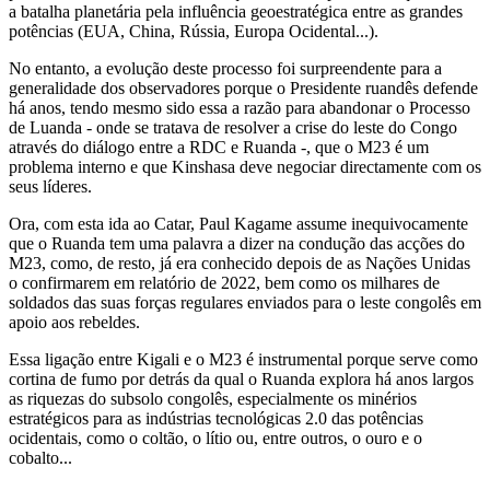
a batalha planetária pela influência geoestratégica entre as grandes
potências (EUA, China, Rússia, Europa Ocidental...).
No entanto, a evolução deste processo foi surpreendente para a
generalidade dos observadores porque o Presidente ruandês defende
há anos, tendo mesmo sido essa a razão para abandonar o Processo
de Luanda - onde se tratava de resolver a crise do leste do Congo
através do diálogo entre a RDC e Ruanda -, que o M23 é um
problema interno e que Kinshasa deve negociar directamente com os
seus líderes.
Ora, com esta ida ao Catar, Paul Kagame assume inequivocamente
que o Ruanda tem uma palavra a dizer na condução das acções do
M23, como, de resto, já era conhecido depois de as Nações Unidas
o confirmarem em relatório de 2022, bem como os milhares de
soldados das suas forças regulares enviados para o leste congolês em
apoio aos rebeldes.
Essa ligação entre Kigali e o M23 é instrumental porque serve como
cortina de fumo por detrás da qual o Ruanda explora há anos largos
as riquezas do subsolo congolês, especialmente os minérios
estratégicos para as indústrias tecnológicas 2.0 das potências
ocidentais, como o coltão, o lítio ou, entre outros, o ouro e o
cobalto...