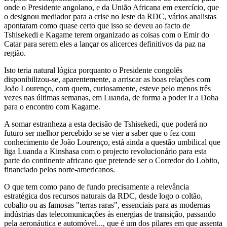
onde o Presidente angolano, e da União Africana em exercício, que
o designou mediador para a crise no leste da RDC, vários analistas
apontaram como quase certo que isso se deveu ao facto de
Tshisekedi e Kagame terem organizado as coisas com o Emir do
Catar para serem eles a lançar os alicerces definitivos da paz na
região.
Isto teria natural lógica porquanto o Presidente congolês
disponibilizou-se, aparentemente, a arriscar as boas relações com
João Lourenço, com quem, curiosamente, esteve pelo menos três
vezes nas últimas semanas, em Luanda, de forma a poder ir a Doha
para o encontro com Kagame.
A somar estranheza a esta decisão de Tshisekedi, que poderá no
futuro ser melhor percebido se se vier a saber que o fez com
conhecimento de João Lourenço, está ainda a questão umbilical que
liga Luanda a Kinshasa com o projecto revolucionário para esta
parte do continente africano que pretende ser o Corredor do Lobito,
financiado pelos norte-americanos.
O que tem como pano de fundo precisamente a relevância
estratégica dos recursos naturais da RDC, desde logo o coltão,
cobalto ou as famosas "terras raras", essenciais para as modernas
indústrias das telecomunicações às energias de transição, passando
pela aeronáutica e automóvel..., que é um dos pilares em que assenta