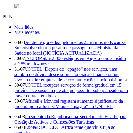
PUB
Mais lidas
Mais recentes
03/08
Acidente grave faz pelo menos 22 mortos no Kwanza
Sul envolvendo um pesado de passageiros - Ministra da
Saúde no local (NOTÍCIA ACTUALIZADA)
30/07
INEFOP abre 2.000 estágios em Agosto com subsídio
até 85 mil kwanzas
31/07
UNITEL: Depois do "apagão" nos serviços, uma
sombra de dúvida desce sobre a operação financeira que
levou a maior empresa de telecomunicações nacional à bolsa
30/07
UNITEL recupera serviços de forma gradual em 15
províncias e suspeita que ataque possa ter sido planeado para
travar entrada em bolsa
30/07
Africell e Movicel registam aumento significativo da
procura por cartões SIM após "apagão" na UNITEL
05/08
Presidente da República cria Secretaria de Estado para
Gestão de Activos e Concessões Turísticas
05/08
Ébola/RDC: CDC-Africa teme que vírus fuja ao
controlo