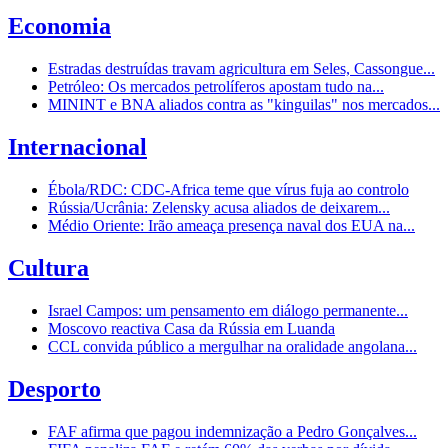
Economia
Estradas destruídas travam agricultura em Seles, Cassongue...
Petróleo: Os mercados petrolíferos apostam tudo na...
MININT e BNA aliados contra as "kinguilas" nos mercados...
Internacional
Ébola/RDC: CDC-Africa teme que vírus fuja ao controlo
Rússia/Ucrânia: Zelensky acusa aliados de deixarem...
Médio Oriente: Irão ameaça presença naval dos EUA na...
Cultura
Israel Campos: um pensamento em diálogo permanente...
Moscovo reactiva Casa da Rússia em Luanda
CCL convida público a mergulhar na oralidade angolana...
Desporto
FAF afirma que pagou indemnização a Pedro Gonçalves...