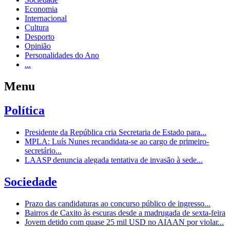
Economia
Internacional
Cultura
Desporto
Opinião
Personalidades do Ano
...
Menu
Política
Presidente da República cria Secretaria de Estado para...
MPLA: Luís Nunes recandidata-se ao cargo de primeiro-
secretário...
LAASP denuncia alegada tentativa de invasão à sede...
Sociedade
Prazo das candidaturas ao concurso público de ingresso...
Bairros de Caxito às escuras desde a madrugada de sexta-feira
Jovem detido com quase 25 mil USD no AIAAN por violar...