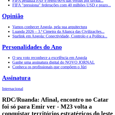
FIFA penaliza FAF e retém 60% das verbas por dívida...
FIFA "pressiona" federações com 40 milhões USD e prazo...
Opinião
Vamos conhecer Angola, pela sua arquitectura
Luanda 2026 – 3.ª Cimeira da Aliança das Civilizações...
Starlink em Angola: Conectividade, Controlo e a Política...
Personalidades do Ano
O seu voto reconhece a excelência em Angola
Ganhe uma assinatura digital do NOVO JORNAL
Conheça os profissionais que compõem o Júri
Assinatura
Internacional
RDC/Ruanda: Afinal, encontro no Catar
foi só para Emir ver - M23 volta a
conquistar territórios estratégicos do leste