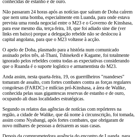
conhecidas de estanho e de ouro.
Não passaram 24 horas após as notícias que saíram de Doha caírem
que nem uma bomba, especialmente em Luanda, para onde estava
prevista uma ronda negocial entre o M23 e o Governo de Kinshasa,
para esse mesmo dia, terça-feira, 18, que foi adiado sine die (ver
links em baixo) porque a delegação rebelde não se deslocou à
capital angolana, para que o M23 voltasse à acção.
O apelo de Doha, plasmado para a história num comunicado
assinado pelos três, al-Thani, Tshisekedi e Kagame, foi totalmente
ignorado pelos rebeldes contra todas as expectativas considerando
que o Ruanda é o suporte logístico e armamentista do M23.
Anda assim, nesta quarta-feira, 19, os guerrilheiros "ruandeses"
tomaram de assalto, com fortes combates contra as forças regulares
congolesas (FARDC) e milícias pró-Kinshasa, a área de Walike,
conhecida pelas suas gigantescas reservas de estanho e de ouro,
ocupando ali duas localidades estratégicas.
Segundo os relatos das agências de notícias com repórteres na
região, a cidade de Walike, que dá nome à circunscrição, foi tomada,
assim como Nyabangi, após fortes combates, que obrigaram de
novo milhares de pessoas a deixarem as suas casas.
Depois da comprometedora ausência do encontro de Luanda, para