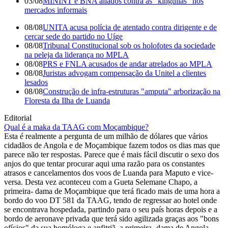
03/08
MININT e BNA aliados contra as "kinguilas" nos
mercados informais
08/08
UNITA acusa polícia de atentado contra dirigente e de
cercar sede do partido no Uíge
08/08
Tribunal Constitucional sob os holofotes da sociedade
na peleja da liderança no MPLA
08/08
PRS e FNLA acusados de andar atrelados ao MPLA
08/08
Juristas advogam compensação da Unitel a clientes
lesados
08/08
Construção de infra-estruturas "amputa" arborização na
Floresta da Ilha de Luanda
Editorial
Qual é a maka da TAAG com Moçambique?
Esta é realmente a pergunta de um milhão de dólares que vários
cidadãos de Angola e de Moçambique fazem todos os dias mas que
parece não ter respostas. Parece que é mais fácil discutir o sexo dos
anjos do que tentar procurar aqui uma razão para os constantes
atrasos e cancelamentos dos voos de Luanda para Maputo e vice-
versa. Desta vez aconteceu com a Gueta Selemane Chapo, a
primeira- dama de Moçambique que terá ficado mais de uma hora a
bordo do voo DT 581 da TAAG, tendo de regressar ao hotel onde
se encontrava hospedada, partindo para o seu país horas depois e a
bordo de aeronave privada que terá sido agilizada graças aos "bons
ofícios" da sua homóloga e anfitriã, a primeira- dama de Angola,