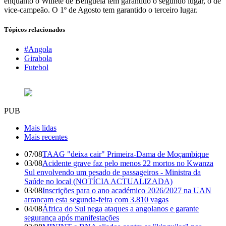
enquanto o Wiliete de Benguela tem garantido o segundo lugar, o de
vice-campeão. O 1º de Agosto tem garantido o terceiro lugar.
Tópicos relacionados
#Angola
Girabola
Futebol
PUB
Mais lidas
Mais recentes
07/08
TAAG "deixa cair" Primeira-Dama de Moçambique
03/08
Acidente grave faz pelo menos 22 mortos no Kwanza
Sul envolvendo um pesado de passageiros - Ministra da
Saúde no local (NOTÍCIA ACTUALIZADA)
03/08
Inscrições para o ano académico 2026/2027 na UAN
arrancam esta segunda-feira com 3.810 vagas
04/08
África do Sul nega ataques a angolanos e garante
segurança após manifestações