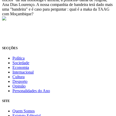
Ana Dias Lourenço. A nossa companhia de bandeira terá dado mais
uma "bandeira" e é caso para perguntar : qual é a maka da TAAG
com Moçambique?
© Novo Jornal, 2026
Todos os direitos reservados
Fundado em 2008
SECÇÕES
Política
Sociedade
Economia
Internacional
Cultura
Desporto
Opinião
Personalidades do Ano
SITE
Quem Somos
Estatuto Editorial