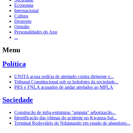
Economia
Internacional
Cultura
Desporto
Opinião
Personalidades do Ano
...
Menu
Política
UNITA acusa polícia de atentado contra dirigente e...
Tribunal Constitucional sob os holofotes da sociedade...
PRS e FNLA acusados de andar atrelados ao MPLA
Sociedade
Construção de infra-estruturas "amputa" arborização...
Identificação das vítimas do acidente no Kwanza-Sul...
Terminal Rodoviário de Ndalatando em estado de abandono...