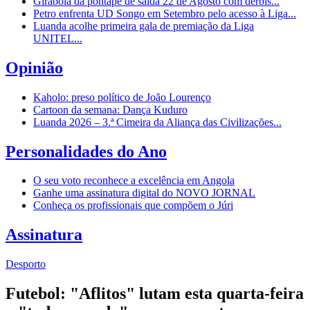
Girabola dá pontapé de saída 22 de Agosto com dérbis...
Petro enfrenta UD Songo em Setembro pelo acesso à Liga...
Luanda acolhe primeira gala de premiação da Liga
UNITEL...
Opinião
Kaholo: preso político de João Lourenço
Cartoon da semana: Dança Kuduro
Luanda 2026 – 3.ª Cimeira da Aliança das Civilizações...
Personalidades do Ano
O seu voto reconhece a excelência em Angola
Ganhe uma assinatura digital do NOVO JORNAL
Conheça os profissionais que compõem o Júri
Assinatura
Desporto
Futebol: "Aflitos" lutam esta quarta-feira